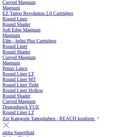
Curved Magnum
Magnum
EZ Tattoo Revolution 2.0 Cartridges
Round Liner
Round Shader
Soft Edge Magnum
Magnum
Elite - Infini Plus Cartridges
Round Liner
Round Shader
Curved Magnum
Magnum
Pepax Lance
Round Liner LT
Round Liner MT
Round Liner Tight
Round Liner Hollow
Round Shader
Curved Magnum
Dragonhawk YUE
Round Liner LT
Zur Kategorie Tattoofarben - REACH konform
alpha Superfluid