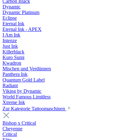
Carbon Black
Dynamic
Dynamic Platinum
Eclipse
Eternal Ink
Eternal Ink - APEX
I Am Ink
Intenze
Just Ink
Killerblack
Kuro Sumi
Kwadron
Mischen und Verdünnen
Panthera Ink
Quantum Gold Label
Radiant
Viking by Dynamic
World Famous Limitless
Xtreme Ink
Zur Kategorie Tattoomaschinen
Bishop x Critical
Cheyenne
Critical
Elite