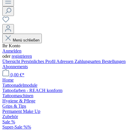
Menü schließen
Ihr Konto
Anmelden
oder
registrieren
Übersicht
Persönliches Profil
Adressen
Zahlungsarten
Bestellungen
Abonnements
0,00 €*
Home
Tattoonadelmodule
Tattoofarben - REACH konform
Tattoomaschinen
Hygiene & Pflege
Grips & Tips
Permanent Make Up
Zubehör
Sale %
Super-Sale %%