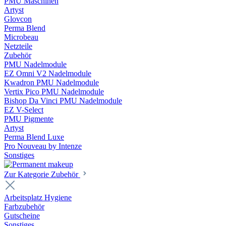
PMU Maschinen
Artyst
Glovcon
Perma Blend
Microbeau
Netzteile
Zubehör
PMU Nadelmodule
EZ Omni V2 Nadelmodule
Kwadron PMU Nadelmodule
Vertix Pico PMU Nadelmodule
Bishop Da Vinci PMU Nadelmodule
EZ V-Select
PMU Pigmente
Artyst
Perma Blend Luxe
Pro Nouveau by Intenze
Sonstiges
Zur Kategorie Zubehör
Arbeitsplatz Hygiene
Farbzubehör
Gutscheine
Sonstiges