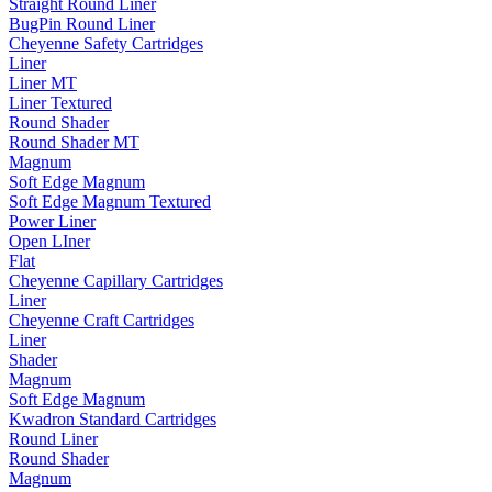
Straight Round Liner
BugPin Round Liner
Cheyenne Safety Cartridges
Liner
Liner MT
Liner Textured
Round Shader
Round Shader MT
Magnum
Soft Edge Magnum
Soft Edge Magnum Textured
Power Liner
Open LIner
Flat
Cheyenne Capillary Cartridges
Liner
Cheyenne Craft Cartridges
Liner
Shader
Magnum
Soft Edge Magnum
Kwadron Standard Cartridges
Round Liner
Round Shader
Magnum