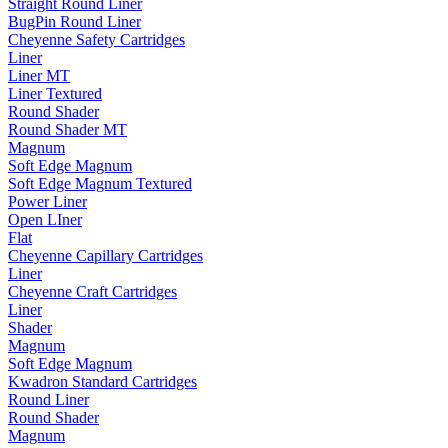
Straight Round Liner
BugPin Round Liner
Cheyenne Safety Cartridges
Liner
Liner MT
Liner Textured
Round Shader
Round Shader MT
Magnum
Soft Edge Magnum
Soft Edge Magnum Textured
Power Liner
Open LIner
Flat
Cheyenne Capillary Cartridges
Liner
Cheyenne Craft Cartridges
Liner
Shader
Magnum
Soft Edge Magnum
Kwadron Standard Cartridges
Round Liner
Round Shader
Magnum