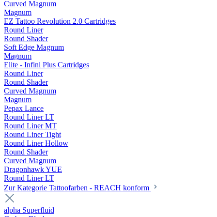
Curved Magnum
Magnum
EZ Tattoo Revolution 2.0 Cartridges
Round Liner
Round Shader
Soft Edge Magnum
Magnum
Elite - Infini Plus Cartridges
Round Liner
Round Shader
Curved Magnum
Magnum
Pepax Lance
Round Liner LT
Round Liner MT
Round Liner Tight
Round Liner Hollow
Round Shader
Curved Magnum
Dragonhawk YUE
Round Liner LT
Zur Kategorie Tattoofarben - REACH konform
alpha Superfluid