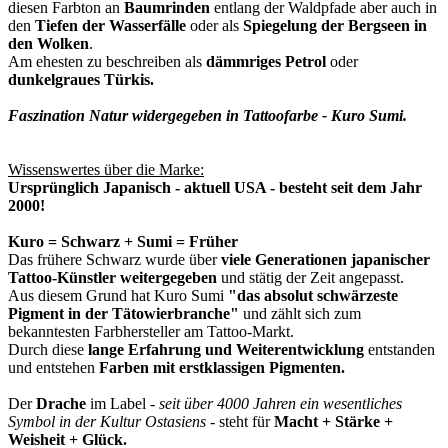
diesen Farbton an
Baumrinden
entlang der Waldpfade aber auch in
den
Tiefen der Wasserfälle
oder als
Spiegelung der Bergseen in
den Wolken
.
Am ehesten zu beschreiben als
dämmriges Petrol
oder
dunkelgraues Türkis.
Faszination Natur widergegeben in Tattoofarbe - Kuro Sumi.
Wissenswertes über die Marke:
Ursprünglich Japanisch - aktuell USA - besteht seit dem Jahr
2000!
Kuro = Schwarz + Sumi = Früher
Das frühere Schwarz wurde über
viele Generationen japanischer
Tattoo-Künstler weitergegeben
und stätig der Zeit angepasst.
Aus diesem Grund hat Kuro Sumi
"das absolut schwärzeste
Pigment in der Tätowierbranche"
und zählt sich zum
bekanntesten Farbhersteller am Tattoo-Markt.
Durch diese
lange Erfahrung und Weiterentwicklung
entstanden
und entstehen
Farben mit erstklassigen Pigmenten.
Der
Drache
im Label -
seit über 4000 Jahren ein wesentliches
Symbol in der Kultur Ostasiens
- steht für
Macht + Stärke +
Weisheit + Glück.