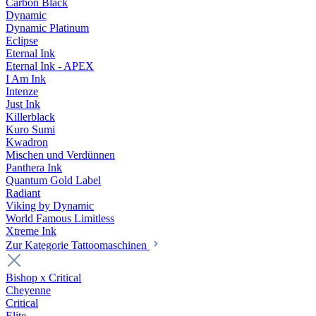
Carbon Black
Dynamic
Dynamic Platinum
Eclipse
Eternal Ink
Eternal Ink - APEX
I Am Ink
Intenze
Just Ink
Killerblack
Kuro Sumi
Kwadron
Mischen und Verdünnen
Panthera Ink
Quantum Gold Label
Radiant
Viking by Dynamic
World Famous Limitless
Xtreme Ink
Zur Kategorie Tattoomaschinen
Bishop x Critical
Cheyenne
Critical
Elite