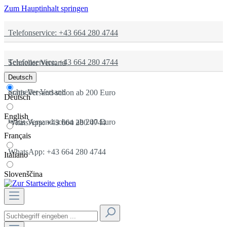
Zum Hauptinhalt springen
Telefonservice: +43 664 280 4744
Telefonservice: +43 664 280 4744
Schneller Versand
Deutsch
Schneller Versand
gratis Versand schon ab 200 Euro
Deutsch
English
gratis Versand schon ab 200 Euro
WhatsApp: +43 664 280 4744
Français
WhatsApp: +43 664 280 4744
Italiano
Slovenščina