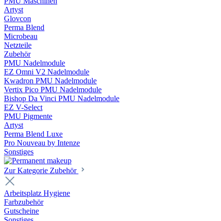
PMU Maschinen
Artyst
Glovcon
Perma Blend
Microbeau
Netzteile
Zubehör
PMU Nadelmodule
EZ Omni V2 Nadelmodule
Kwadron PMU Nadelmodule
Vertix Pico PMU Nadelmodule
Bishop Da Vinci PMU Nadelmodule
EZ V-Select
PMU Pigmente
Artyst
Perma Blend Luxe
Pro Nouveau by Intenze
Sonstiges
Zur Kategorie Zubehör
Arbeitsplatz Hygiene
Farbzubehör
Gutscheine
Sonstiges