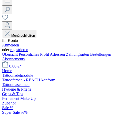
Menü schließen
Ihr Konto
Anmelden
oder
registrieren
Übersicht
Persönliches Profil
Adressen
Zahlungsarten
Bestellungen
Abonnements
0,00 €*
Home
Tattoonadelmodule
Tattoofarben - REACH konform
Tattoomaschinen
Hygiene & Pflege
Grips & Tips
Permanent Make Up
Zubehör
Sale %
Super-Sale %%