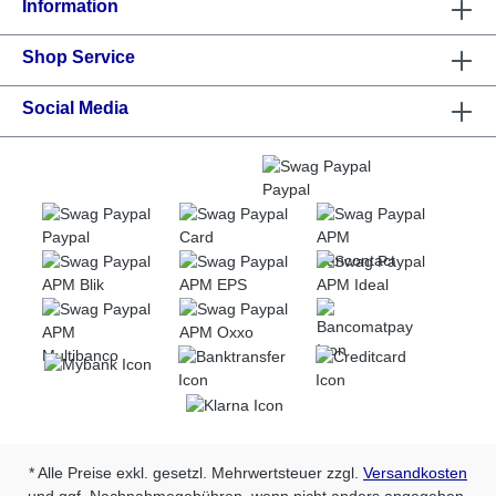
Information
und kompromisslose Studioqualität – jetzt auch im
Bereich Tattoofarben. 📦 Produktdetails • Inhalt: 120
Shop Service
ml • Farbe: Intensives Profi-Schwarz •
Einsatzbereich: Lining, Shading, Filling, Blackwork •
Technologie: Sonic Diffusion-Pigments™ •
Social Media
Hergestellt in Polen 👑 Tattoo King Empfehlung Die
Kwadron INX Enriched Black 120 ml ist die ideale
Wahl für alle, die ein zuverlässiges, tiefes Schwarz
suchen – in einer Größe, die flexibel, wirtschaftlich
und praxisnah ist. Jetzt bei Tattoo King bestellen
und dein Schwarz neu definieren. 🖤🔥
* Alle Preise exkl. gesetzl. Mehrwertsteuer zzgl.
Versandkosten
und ggf. Nachnahmegebühren, wenn nicht anders angegeben.