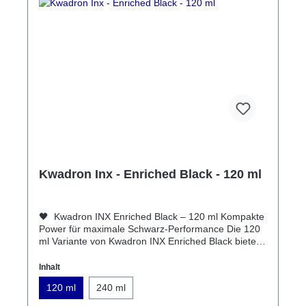
Kwadron Inx - Enriched Black - 120 ml
🖤 Kwadron INX Enriched Black – 120 ml Kompakte
Power für maximale Schwarz-Performance Die 120
ml Variante von Kwadron INX Enriched Black bietet
dir kompromisslose Qualität im praktischen Format –
ideal für Studios mit hohem Qualitätsanspruch, aber
Inhalt
bewusstem Verbrauch. 🔥 Tiefstes Schwarz. Volle
120 ml
240 ml
Präzision. Ohne Abstriche. Mit Kwadron INX
Enriched Black startet eine neue Generation