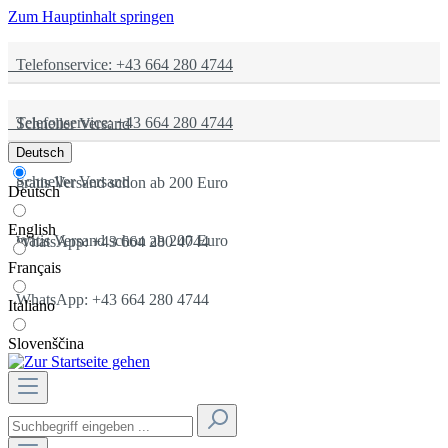
Zum Hauptinhalt springen
Telefonservice: +43 664 280 4744
Telefonservice: +43 664 280 4744
Schneller Versand
Deutsch
Schneller Versand
gratis Versand schon ab 200 Euro
Deutsch
English
gratis Versand schon ab 200 Euro
WhatsApp: +43 664 280 4744
Français
WhatsApp: +43 664 280 4744
Italiano
Slovenščina