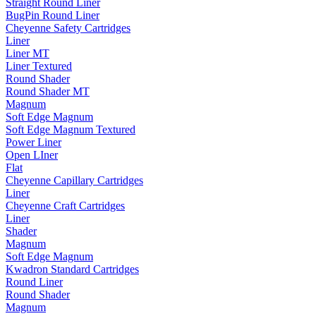
Straight Round Liner
BugPin Round Liner
Cheyenne Safety Cartridges
Liner
Liner MT
Liner Textured
Round Shader
Round Shader MT
Magnum
Soft Edge Magnum
Soft Edge Magnum Textured
Power Liner
Open LIner
Flat
Cheyenne Capillary Cartridges
Liner
Cheyenne Craft Cartridges
Liner
Shader
Magnum
Soft Edge Magnum
Kwadron Standard Cartridges
Round Liner
Round Shader
Magnum