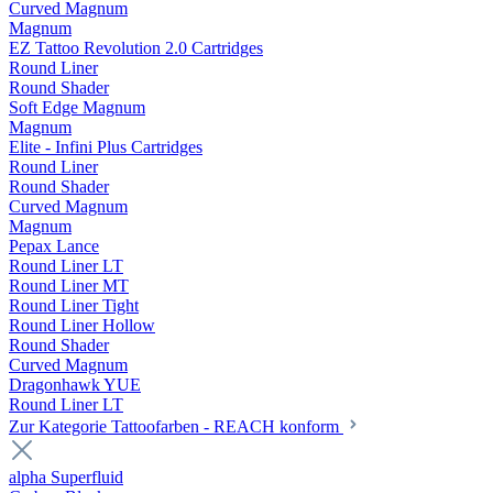
Curved Magnum
Magnum
EZ Tattoo Revolution 2.0 Cartridges
Round Liner
Round Shader
Soft Edge Magnum
Magnum
Elite - Infini Plus Cartridges
Round Liner
Round Shader
Curved Magnum
Magnum
Pepax Lance
Round Liner LT
Round Liner MT
Round Liner Tight
Round Liner Hollow
Round Shader
Curved Magnum
Dragonhawk YUE
Round Liner LT
Zur Kategorie Tattoofarben - REACH konform
alpha Superfluid