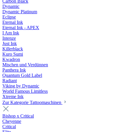
Carbon Black
Dynamic
Dynamic Platinum
Eclipse
Eternal Ink
Eternal Ink - APEX
I Am Ink
Intenze
Just Ink
Killerblack
Kuro Sumi
Kwadron
Mischen und Verdünnen
Panthera Ink
Quantum Gold Label
Radiant
Viking by Dynamic
World Famous Limitless
Xtreme Ink
Zur Kategorie Tattoomaschinen
Bishop x Critical
Cheyenne
Critical
Elite