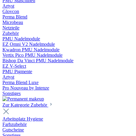
PMU Maschinen
Artyst
Glovcon
Perma Blend
Microbeau
Netzteile
Zubehör
PMU Nadelmodule
EZ Omni V2 Nadelmodule
Kwadron PMU Nadelmodule
Vertix Pico PMU Nadelmodule
Bishop Da Vinci PMU Nadelmodule
EZ V-Select
PMU Pigmente
Artyst
Perma Blend Luxe
Pro Nouveau by Intenze
Sonstiges
Zur Kategorie Zubehör
Arbeitsplatz Hygiene
Farbzubehör
Gutscheine
Sonstiges