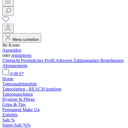
Menü schließen
Ihr Konto
Anmelden
oder
registrieren
Übersicht
Persönliches Profil
Adressen
Zahlungsarten
Bestellungen
Abonnements
0,00 €*
Home
Tattoonadelmodule
Tattoofarben - REACH konform
Tattoomaschinen
Hygiene & Pflege
Grips & Tips
Permanent Make Up
Zubehör
Sale %
Super-Sale %%