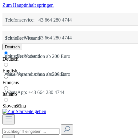
Zum Hauptinhalt springen
Telefonservice: +43 664 280 4744
Telefonservice: +43 664 280 4744
Schneller Versand
Deutsch
Schneller Versand
gratis Versand schon ab 200 Euro
Deutsch
English
gratis Versand schon ab 200 Euro
WhatsApp: +43 664 280 4744
Français
WhatsApp: +43 664 280 4744
Italiano
Slovenščina