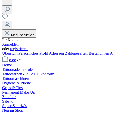
Menü schließen
Ihr Konto
Anmelden
oder
registrieren
Übersicht
Persönliches Profil
Adressen
Zahlungsarten
Bestellungen
A
0,00 €*
Home
Tattoonadelmodule
Tattoofarben - REACH konform
Tattoomaschinen
Hygiene & Pflege
Grips & Tips
Permanent Make Up
Zubehör
Sale %
Super-Sale %%
Neu im Shop