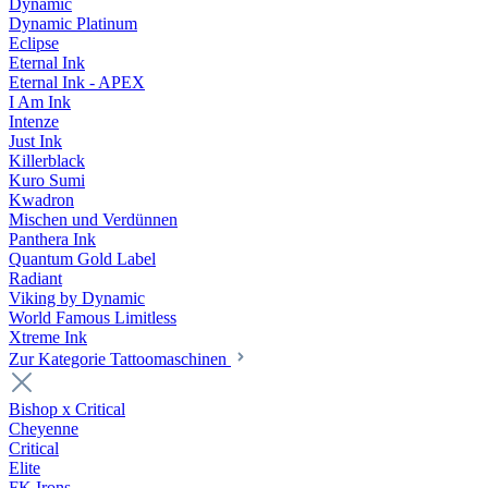
Dynamic
Dynamic Platinum
Eclipse
Eternal Ink
Eternal Ink - APEX
I Am Ink
Intenze
Just Ink
Killerblack
Kuro Sumi
Kwadron
Mischen und Verdünnen
Panthera Ink
Quantum Gold Label
Radiant
Viking by Dynamic
World Famous Limitless
Xtreme Ink
Zur Kategorie Tattoomaschinen
Bishop x Critical
Cheyenne
Critical
Elite
FK Irons