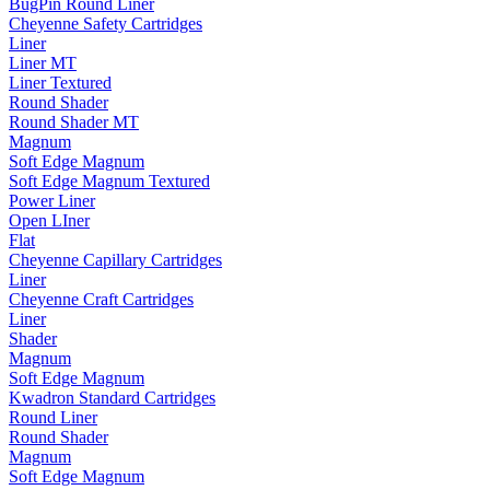
BugPin Round Liner
Cheyenne Safety Cartridges
Liner
Liner MT
Liner Textured
Round Shader
Round Shader MT
Magnum
Soft Edge Magnum
Soft Edge Magnum Textured
Power Liner
Open LIner
Flat
Cheyenne Capillary Cartridges
Liner
Cheyenne Craft Cartridges
Liner
Shader
Magnum
Soft Edge Magnum
Kwadron Standard Cartridges
Round Liner
Round Shader
Magnum
Soft Edge Magnum