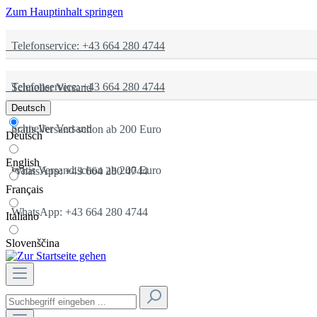
Zum Hauptinhalt springen
Telefonservice: +43 664 280 4744
Telefonservice: +43 664 280 4744
Schneller Versand
Deutsch
Schneller Versand
gratis Versand schon ab 200 Euro
Deutsch
English
gratis Versand schon ab 200 Euro
WhatsApp: +43 664 280 4744
Français
WhatsApp: +43 664 280 4744
Italiano
Slovenščina