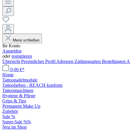
Menü schließen
Ihr Konto
Anmelden
oder
registrieren
Übersicht
Persönliches Profil
Adressen
Zahlungsarten
Bestellungen
A
0,00 €*
Home
Tattoonadelmodule
Tattoofarben - REACH konform
Tattoomaschinen
Hygiene & Pflege
Grips & Tips
Permanent Make Up
Zubehör
Sale %
Super-Sale %%
Neu im Shop