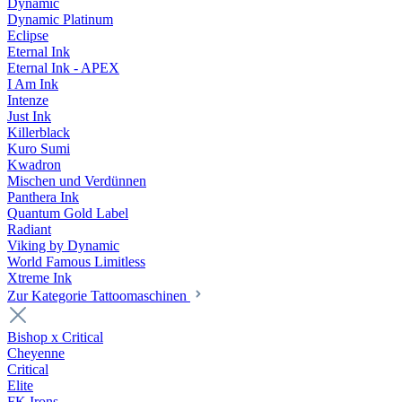
Dynamic
Dynamic Platinum
Eclipse
Eternal Ink
Eternal Ink - APEX
I Am Ink
Intenze
Just Ink
Killerblack
Kuro Sumi
Kwadron
Mischen und Verdünnen
Panthera Ink
Quantum Gold Label
Radiant
Viking by Dynamic
World Famous Limitless
Xtreme Ink
Zur Kategorie Tattoomaschinen
Bishop x Critical
Cheyenne
Critical
Elite
FK Irons