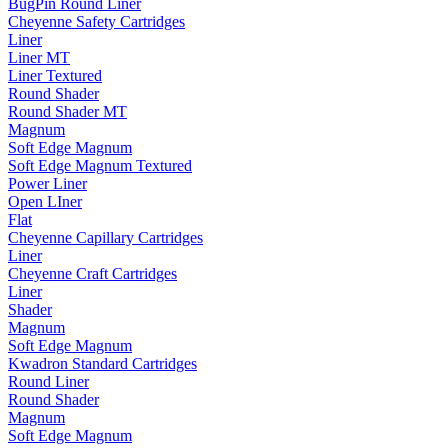
BugPin Round Liner
Cheyenne Safety Cartridges
Liner
Liner MT
Liner Textured
Round Shader
Round Shader MT
Magnum
Soft Edge Magnum
Soft Edge Magnum Textured
Power Liner
Open LIner
Flat
Cheyenne Capillary Cartridges
Liner
Cheyenne Craft Cartridges
Liner
Shader
Magnum
Soft Edge Magnum
Kwadron Standard Cartridges
Round Liner
Round Shader
Magnum
Soft Edge Magnum