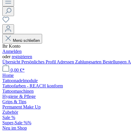
Menü schließen
Ihr Konto
Anmelden
oder
registrieren
Übersicht
Persönliches Profil
Adressen
Zahlungsarten
Bestellungen
A
0,00 €*
Home
Tattoonadelmodule
Tattoofarben - REACH konform
Tattoomaschinen
Hygiene & Pflege
Grips & Tips
Permanent Make Up
Zubehör
Sale %
Super-Sale %%
Neu im Shop