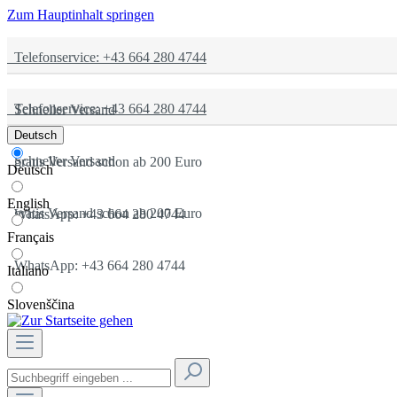
Zum Hauptinhalt springen
Telefonservice: +43 664 280 4744
Telefonservice: +43 664 280 4744
Schneller Versand
Deutsch
Schneller Versand
gratis Versand schon ab 200 Euro
Deutsch
English
gratis Versand schon ab 200 Euro
WhatsApp: +43 664 280 4744
Français
WhatsApp: +43 664 280 4744
Italiano
Slovenščina