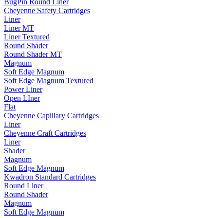
BugPin Round Liner
Cheyenne Safety Cartridges
Liner
Liner MT
Liner Textured
Round Shader
Round Shader MT
Magnum
Soft Edge Magnum
Soft Edge Magnum Textured
Power Liner
Open LIner
Flat
Cheyenne Capillary Cartridges
Liner
Cheyenne Craft Cartridges
Liner
Shader
Magnum
Soft Edge Magnum
Kwadron Standard Cartridges
Round Liner
Round Shader
Magnum
Soft Edge Magnum