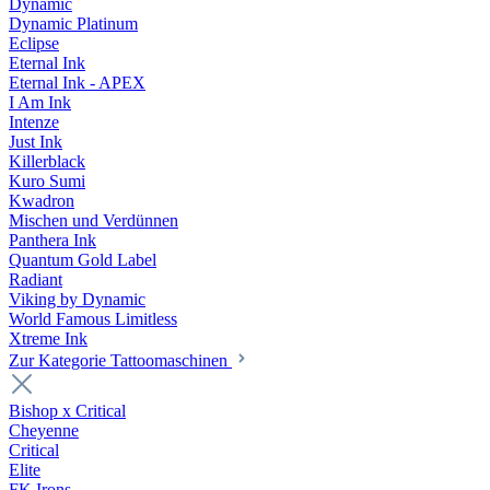
Dynamic
Dynamic Platinum
Eclipse
Eternal Ink
Eternal Ink - APEX
I Am Ink
Intenze
Just Ink
Killerblack
Kuro Sumi
Kwadron
Mischen und Verdünnen
Panthera Ink
Quantum Gold Label
Radiant
Viking by Dynamic
World Famous Limitless
Xtreme Ink
Zur Kategorie Tattoomaschinen
Bishop x Critical
Cheyenne
Critical
Elite
FK Irons