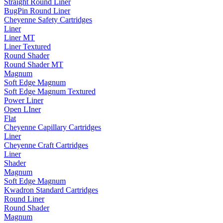
Straight Round Liner
BugPin Round Liner
Cheyenne Safety Cartridges
Liner
Liner MT
Liner Textured
Round Shader
Round Shader MT
Magnum
Soft Edge Magnum
Soft Edge Magnum Textured
Power Liner
Open LIner
Flat
Cheyenne Capillary Cartridges
Liner
Cheyenne Craft Cartridges
Liner
Shader
Magnum
Soft Edge Magnum
Kwadron Standard Cartridges
Round Liner
Round Shader
Magnum