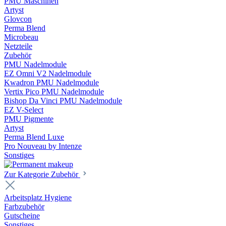
PMU Maschinen
Artyst
Glovcon
Perma Blend
Microbeau
Netzteile
Zubehör
PMU Nadelmodule
EZ Omni V2 Nadelmodule
Kwadron PMU Nadelmodule
Vertix Pico PMU Nadelmodule
Bishop Da Vinci PMU Nadelmodule
EZ V-Select
PMU Pigmente
Artyst
Perma Blend Luxe
Pro Nouveau by Intenze
Sonstiges
Zur Kategorie Zubehör
Arbeitsplatz Hygiene
Farbzubehör
Gutscheine
Sonstiges