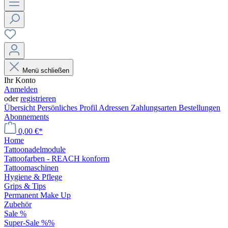
Menü schließen
Ihr Konto
Anmelden
oder
registrieren
Übersicht
Persönliches Profil
Adressen
Zahlungsarten
Bestellungen
Abonnements
0,00 €*
Home
Tattoonadelmodule
Tattoofarben - REACH konform
Tattoomaschinen
Hygiene & Pflege
Grips & Tips
Permanent Make Up
Zubehör
Sale %
Super-Sale %%