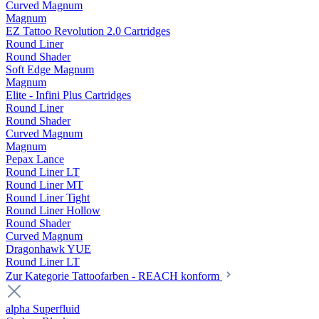
Curved Magnum
Magnum
EZ Tattoo Revolution 2.0 Cartridges
Round Liner
Round Shader
Soft Edge Magnum
Magnum
Elite - Infini Plus Cartridges
Round Liner
Round Shader
Curved Magnum
Magnum
Pepax Lance
Round Liner LT
Round Liner MT
Round Liner Tight
Round Liner Hollow
Round Shader
Curved Magnum
Dragonhawk YUE
Round Liner LT
Zur Kategorie Tattoofarben - REACH konform
alpha Superfluid