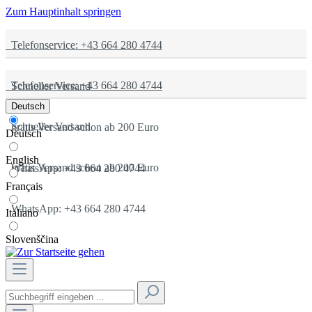
Zum Hauptinhalt springen
Telefonservice: +43 664 280 4744
Telefonservice: +43 664 280 4744
Schneller Versand
Deutsch
Schneller Versand
gratis Versand schon ab 200 Euro
Deutsch
English
gratis Versand schon ab 200 Euro
WhatsApp: +43 664 280 4744
Français
WhatsApp: +43 664 280 4744
Italiano
Slovenščina