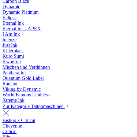
Carbon Black
Dynamic
Dynamic Platinum
Eclipse
Eternal Ink
Eternal Ink - APEX
I Am Ink
Intenze
Just Ink
Killerblack
Kuro Sumi
Kwadron
Mischen und Verdünnen
Panthera Ink
Quantum Gold Label
Radiant
Viking by Dynamic
World Famous Limitless
Xtreme Ink
Zur Kategorie Tattoomaschinen
Bishop x Critical
Cheyenne
Critical
Elite