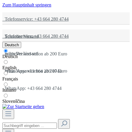
Zum Hauptinhalt springen
Telefonservice: +43 664 280 4744
Telefonservice: +43 664 280 4744
Schneller Versand
Deutsch
Schneller Versand
gratis Versand schon ab 200 Euro
Deutsch
English
gratis Versand schon ab 200 Euro
WhatsApp: +43 664 280 4744
Français
WhatsApp: +43 664 280 4744
Italiano
Slovenščina