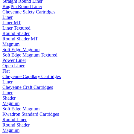
Straight Round Liner
BugPin Round Liner
Cheyenne Safety Cartridges
Liner
Liner MT
Liner Textured
Round Shader
Round Shader MT
Magnum
Soft Edge Magnum
Soft Edge Magnum Textured
Power Liner
Open LIner
Flat
Cheyenne Capillary Cartridges
Liner
Cheyenne Craft Cartridges
Liner
Shader
Magnum
Soft Edge Magnum
Kwadron Standard Cartridges
Round Liner
Round Shader
Magnum