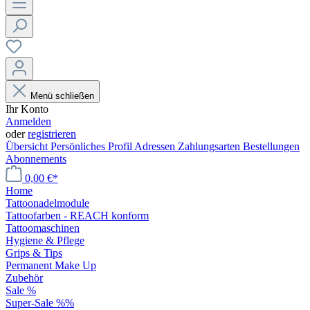
Menü schließen
Ihr Konto
Anmelden
oder
registrieren
Übersicht
Persönliches Profil
Adressen
Zahlungsarten
Bestellungen
Abonnements
0,00 €*
Home
Tattoonadelmodule
Tattoofarben - REACH konform
Tattoomaschinen
Hygiene & Pflege
Grips & Tips
Permanent Make Up
Zubehör
Sale %
Super-Sale %%