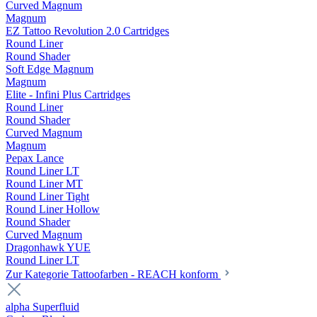
Curved Magnum
Magnum
EZ Tattoo Revolution 2.0 Cartridges
Round Liner
Round Shader
Soft Edge Magnum
Magnum
Elite - Infini Plus Cartridges
Round Liner
Round Shader
Curved Magnum
Magnum
Pepax Lance
Round Liner LT
Round Liner MT
Round Liner Tight
Round Liner Hollow
Round Shader
Curved Magnum
Dragonhawk YUE
Round Liner LT
Zur Kategorie Tattoofarben - REACH konform
alpha Superfluid