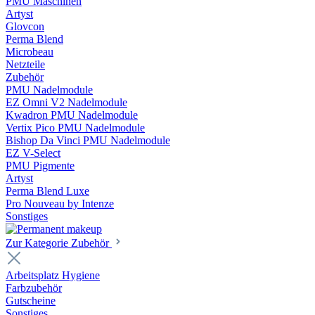
PMU Maschinen
Artyst
Glovcon
Perma Blend
Microbeau
Netzteile
Zubehör
PMU Nadelmodule
EZ Omni V2 Nadelmodule
Kwadron PMU Nadelmodule
Vertix Pico PMU Nadelmodule
Bishop Da Vinci PMU Nadelmodule
EZ V-Select
PMU Pigmente
Artyst
Perma Blend Luxe
Pro Nouveau by Intenze
Sonstiges
Zur Kategorie Zubehör
Arbeitsplatz Hygiene
Farbzubehör
Gutscheine
Sonstiges