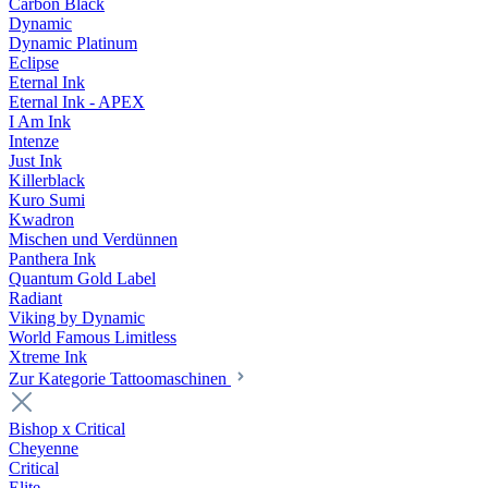
Carbon Black
Dynamic
Dynamic Platinum
Eclipse
Eternal Ink
Eternal Ink - APEX
I Am Ink
Intenze
Just Ink
Killerblack
Kuro Sumi
Kwadron
Mischen und Verdünnen
Panthera Ink
Quantum Gold Label
Radiant
Viking by Dynamic
World Famous Limitless
Xtreme Ink
Zur Kategorie Tattoomaschinen
Bishop x Critical
Cheyenne
Critical
Elite