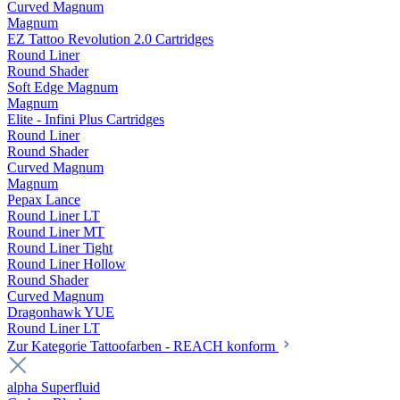
Curved Magnum
Magnum
EZ Tattoo Revolution 2.0 Cartridges
Round Liner
Round Shader
Soft Edge Magnum
Magnum
Elite - Infini Plus Cartridges
Round Liner
Round Shader
Curved Magnum
Magnum
Pepax Lance
Round Liner LT
Round Liner MT
Round Liner Tight
Round Liner Hollow
Round Shader
Curved Magnum
Dragonhawk YUE
Round Liner LT
Zur Kategorie Tattoofarben - REACH konform
alpha Superfluid