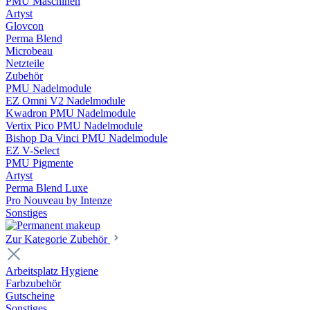
PMU Maschinen
Artyst
Glovcon
Perma Blend
Microbeau
Netzteile
Zubehör
PMU Nadelmodule
EZ Omni V2 Nadelmodule
Kwadron PMU Nadelmodule
Vertix Pico PMU Nadelmodule
Bishop Da Vinci PMU Nadelmodule
EZ V-Select
PMU Pigmente
Artyst
Perma Blend Luxe
Pro Nouveau by Intenze
Sonstiges
Zur Kategorie Zubehör
Arbeitsplatz Hygiene
Farbzubehör
Gutscheine
Sonstiges