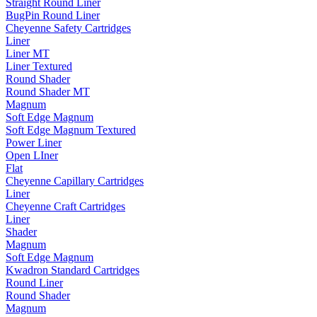
Straight Round Liner
BugPin Round Liner
Cheyenne Safety Cartridges
Liner
Liner MT
Liner Textured
Round Shader
Round Shader MT
Magnum
Soft Edge Magnum
Soft Edge Magnum Textured
Power Liner
Open LIner
Flat
Cheyenne Capillary Cartridges
Liner
Cheyenne Craft Cartridges
Liner
Shader
Magnum
Soft Edge Magnum
Kwadron Standard Cartridges
Round Liner
Round Shader
Magnum