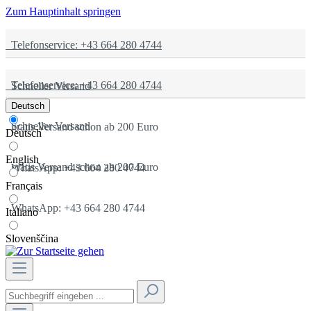
Zum Hauptinhalt springen
Telefonservice: +43 664 280 4744
Telefonservice: +43 664 280 4744
Schneller Versand
Deutsch
Schneller Versand
gratis Versand schon ab 200 Euro
Deutsch
English
gratis Versand schon ab 200 Euro
WhatsApp: +43 664 280 4744
Français
WhatsApp: +43 664 280 4744
Italiano
Slovenščina