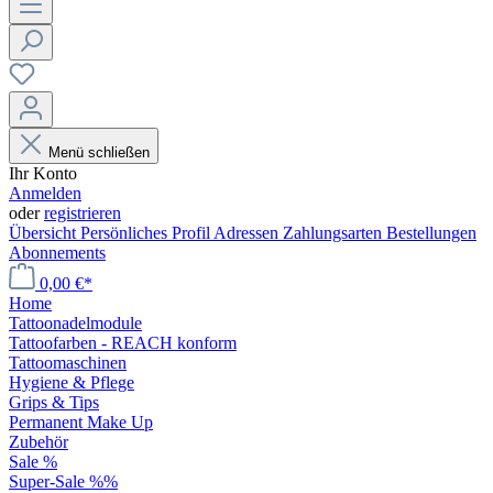
Menü schließen
Ihr Konto
Anmelden
oder
registrieren
Übersicht
Persönliches Profil
Adressen
Zahlungsarten
Bestellungen
Abonnements
0,00 €*
Home
Tattoonadelmodule
Tattoofarben - REACH konform
Tattoomaschinen
Hygiene & Pflege
Grips & Tips
Permanent Make Up
Zubehör
Sale %
Super-Sale %%