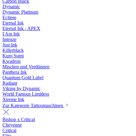
Carbon Black
Dynamic
Dynamic Platinum
Eclipse
Eternal Ink
Eternal Ink - APEX
I Am Ink
Intenze
Just Ink
Killerblack
Kuro Sumi
Kwadron
Mischen und Verdünnen
Panthera Ink
Quantum Gold Label
Radiant
Viking by Dynamic
World Famous Limitless
Xtreme Ink
Zur Kategorie Tattoomaschinen
Bishop x Critical
Cheyenne
Critical
Elite