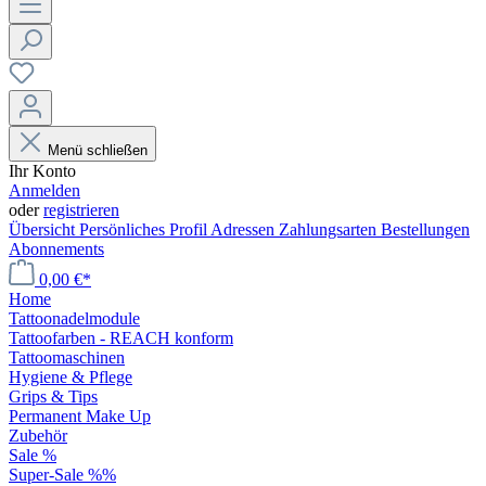
Menü schließen
Ihr Konto
Anmelden
oder
registrieren
Übersicht
Persönliches Profil
Adressen
Zahlungsarten
Bestellungen
Abonnements
0,00 €*
Home
Tattoonadelmodule
Tattoofarben - REACH konform
Tattoomaschinen
Hygiene & Pflege
Grips & Tips
Permanent Make Up
Zubehör
Sale %
Super-Sale %%