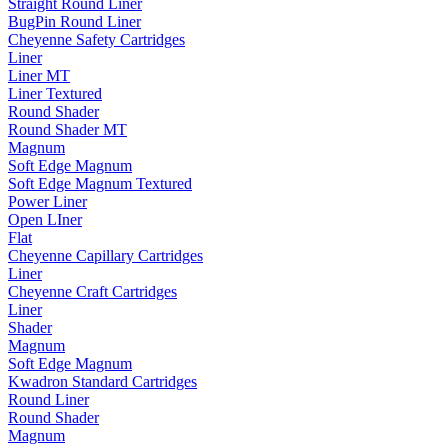
Straight Round Liner
BugPin Round Liner
Cheyenne Safety Cartridges
Liner
Liner MT
Liner Textured
Round Shader
Round Shader MT
Magnum
Soft Edge Magnum
Soft Edge Magnum Textured
Power Liner
Open LIner
Flat
Cheyenne Capillary Cartridges
Liner
Cheyenne Craft Cartridges
Liner
Shader
Magnum
Soft Edge Magnum
Kwadron Standard Cartridges
Round Liner
Round Shader
Magnum