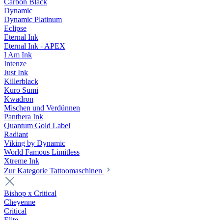
Carbon Black
Dynamic
Dynamic Platinum
Eclipse
Eternal Ink
Eternal Ink - APEX
I Am Ink
Intenze
Just Ink
Killerblack
Kuro Sumi
Kwadron
Mischen und Verdünnen
Panthera Ink
Quantum Gold Label
Radiant
Viking by Dynamic
World Famous Limitless
Xtreme Ink
Zur Kategorie Tattoomaschinen
Bishop x Critical
Cheyenne
Critical
Elite