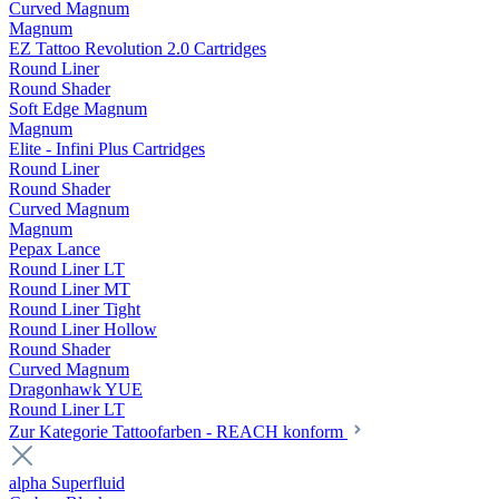
Curved Magnum
Magnum
EZ Tattoo Revolution 2.0 Cartridges
Round Liner
Round Shader
Soft Edge Magnum
Magnum
Elite - Infini Plus Cartridges
Round Liner
Round Shader
Curved Magnum
Magnum
Pepax Lance
Round Liner LT
Round Liner MT
Round Liner Tight
Round Liner Hollow
Round Shader
Curved Magnum
Dragonhawk YUE
Round Liner LT
Zur Kategorie Tattoofarben - REACH konform
alpha Superfluid