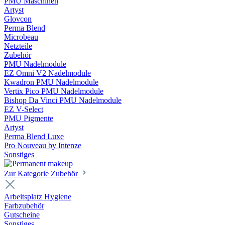
PMU Maschinen
Artyst
Glovcon
Perma Blend
Microbeau
Netzteile
Zubehör
PMU Nadelmodule
EZ Omni V2 Nadelmodule
Kwadron PMU Nadelmodule
Vertix Pico PMU Nadelmodule
Bishop Da Vinci PMU Nadelmodule
EZ V-Select
PMU Pigmente
Artyst
Perma Blend Luxe
Pro Nouveau by Intenze
Sonstiges
Zur Kategorie Zubehör
Arbeitsplatz Hygiene
Farbzubehör
Gutscheine
Sonstiges