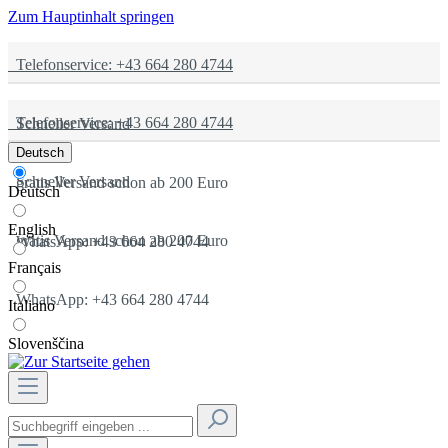
Zum Hauptinhalt springen
Telefonservice: +43 664 280 4744
Telefonservice: +43 664 280 4744
Schneller Versand
Deutsch
Schneller Versand
gratis Versand schon ab 200 Euro
Deutsch
English
gratis Versand schon ab 200 Euro
WhatsApp: +43 664 280 4744
Français
WhatsApp: +43 664 280 4744
Italiano
Slovenščina