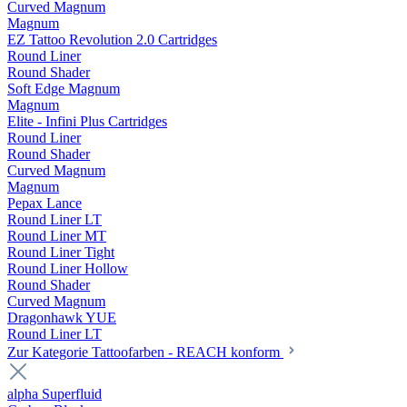
Curved Magnum
Magnum
EZ Tattoo Revolution 2.0 Cartridges
Round Liner
Round Shader
Soft Edge Magnum
Magnum
Elite - Infini Plus Cartridges
Round Liner
Round Shader
Curved Magnum
Magnum
Pepax Lance
Round Liner LT
Round Liner MT
Round Liner Tight
Round Liner Hollow
Round Shader
Curved Magnum
Dragonhawk YUE
Round Liner LT
Zur Kategorie Tattoofarben - REACH konform
alpha Superfluid