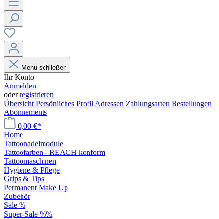
Menü schließen
Ihr Konto
Anmelden
oder
registrieren
Übersicht
Persönliches Profil
Adressen
Zahlungsarten
Bestellungen
Abonnements
0,00 €*
Home
Tattoonadelmodule
Tattoofarben - REACH konform
Tattoomaschinen
Hygiene & Pflege
Grips & Tips
Permanent Make Up
Zubehör
Sale %
Super-Sale %%