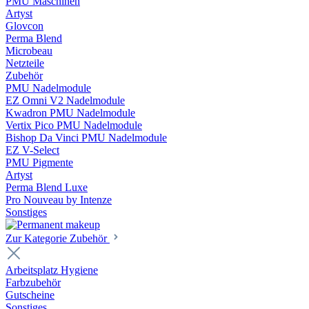
PMU Maschinen
Artyst
Glovcon
Perma Blend
Microbeau
Netzteile
Zubehör
PMU Nadelmodule
EZ Omni V2 Nadelmodule
Kwadron PMU Nadelmodule
Vertix Pico PMU Nadelmodule
Bishop Da Vinci PMU Nadelmodule
EZ V-Select
PMU Pigmente
Artyst
Perma Blend Luxe
Pro Nouveau by Intenze
Sonstiges
Zur Kategorie Zubehör
Arbeitsplatz Hygiene
Farbzubehör
Gutscheine
Sonstiges