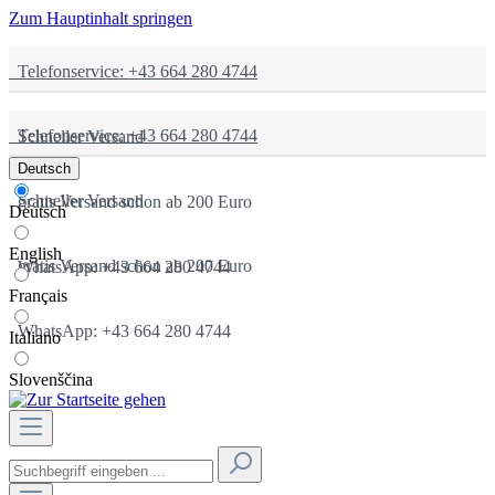
Zum Hauptinhalt springen
Telefonservice: +43 664 280 4744
Telefonservice: +43 664 280 4744
Schneller Versand
Deutsch
Schneller Versand
gratis Versand schon ab 200 Euro
Deutsch
English
gratis Versand schon ab 200 Euro
WhatsApp: +43 664 280 4744
Français
WhatsApp: +43 664 280 4744
Italiano
Slovenščina