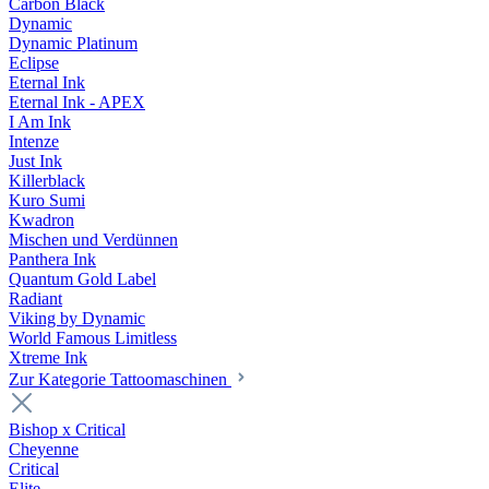
Carbon Black
Dynamic
Dynamic Platinum
Eclipse
Eternal Ink
Eternal Ink - APEX
I Am Ink
Intenze
Just Ink
Killerblack
Kuro Sumi
Kwadron
Mischen und Verdünnen
Panthera Ink
Quantum Gold Label
Radiant
Viking by Dynamic
World Famous Limitless
Xtreme Ink
Zur Kategorie Tattoomaschinen
Bishop x Critical
Cheyenne
Critical
Elite