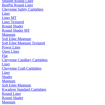
Straight Round Liner
BugPin Round Liner
Cheyenne Safety Cartridges
Liner
Liner MT
Liner Textured
Round Shader
Round Shader MT
Magnum
Soft Edge Magnum
Soft Edge Magnum Textured
Power Liner
Open LIner
Flat
Cheyenne Capillary Cartridges
Liner
Cheyenne Craft Cartridges
Liner
Shader
Magnum
Soft Edge Magnum
Kwadron Standard Cartridges
Round Liner
Round Shader
Magnum