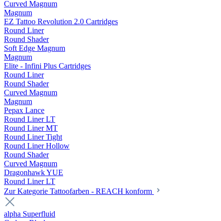
Curved Magnum
Magnum
EZ Tattoo Revolution 2.0 Cartridges
Round Liner
Round Shader
Soft Edge Magnum
Magnum
Elite - Infini Plus Cartridges
Round Liner
Round Shader
Curved Magnum
Magnum
Pepax Lance
Round Liner LT
Round Liner MT
Round Liner Tight
Round Liner Hollow
Round Shader
Curved Magnum
Dragonhawk YUE
Round Liner LT
Zur Kategorie Tattoofarben - REACH konform
alpha Superfluid