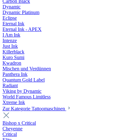
Carbon Black
Dynamic
Dynamic Platinum
Eclipse
Eternal Ink
Eternal Ink - APEX
I Am Ink
Intenze
Just Ink
Killerblack
Kuro Sumi
Kwadron
Mischen und Verdünnen
Panthera Ink
Quantum Gold Label
Radiant
Viking by Dynamic
World Famous Limitless
Xtreme Ink
Zur Kategorie Tattoomaschinen
Bishop x Critical
Cheyenne
Critical
Elite