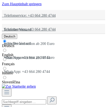
Zum Hauptinhalt springen
Telefonservice: +43 664 280 4744
Telefonservice: +43 664 280 4744
Schneller Versand
Deutsch
Schneller Versand
gratis Versand schon ab 200 Euro
Deutsch
English
gratis Versand schon ab 200 Euro
WhatsApp: +43 664 280 4744
Français
WhatsApp: +43 664 280 4744
Italiano
Slovenščina