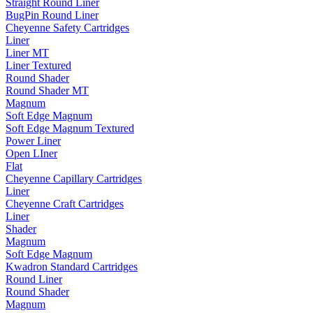
Straight Round Liner
BugPin Round Liner
Cheyenne Safety Cartridges
Liner
Liner MT
Liner Textured
Round Shader
Round Shader MT
Magnum
Soft Edge Magnum
Soft Edge Magnum Textured
Power Liner
Open LIner
Flat
Cheyenne Capillary Cartridges
Liner
Cheyenne Craft Cartridges
Liner
Shader
Magnum
Soft Edge Magnum
Kwadron Standard Cartridges
Round Liner
Round Shader
Magnum