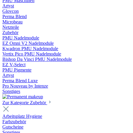
PMU Maschinen
Artyst
Glovcon
Perma Blend
Microbeau
Netzteile
Zubehör
PMU Nadelmodule
EZ Omni V2 Nadelmodule
Kwadron PMU Nadelmodule
Vertix Pico PMU Nadelmodule
Bishop Da Vinci PMU Nadelmodule
EZ V-Select
PMU Pigmente
Artyst
Perma Blend Luxe
Pro Nouveau by Intenze
Sonstiges
Zur Kategorie Zubehör
Arbeitsplatz Hygiene
Farbzubehör
Gutscheine
Sonstiges