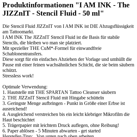
Produktinformationen "I AM INK - The
JIZZnIT - Stencil Fluid - 50 ml"
Die Stencil Fluid JIZZnIT von I AM INK ist DIE Abzugsflüssigkeit
am Tattoomarkt.
I AM INK The JIZZnIT Stencil Fluid ist die Basis für stabile
Stencils, die bleiben wo man sie platziert.
Mit spezieller THE CuM*-Formel für einwandfreie
Schablonentransfers.
Diese sorgt für ein einfaches Abziehen der Vorlage und umhüllt die
Pause mit einer feinen wachsähnlichen Schicht, die sie beim säubern
schützt.
Stressless work!
Optimale Verwendung:
1. Hautstelle mit THE SPARTAN Tattoo Cleanser säubern
2. THE JIZZnIT Stencil Fluid mit Hingabe schütteln
3. Geringste Menge aufbringen - Punkt in Größe einer Erbse ist
ausreichend!
4. Ausgleichend verstreichen bis ein leicht klebriger Mikrofilm die
Haut beschichtet
5. Trägerpapier mit leichtem Druck auflegen, ohne Reibung!
6. Paper ablösen - 5 Minuten abwarten - get started
Hersteller-Tipp: Von unten nach oben arbeiten