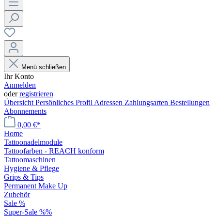
Menü schließen
Ihr Konto
Anmelden
oder
registrieren
Übersicht
Persönliches Profil
Adressen
Zahlungsarten
Bestellungen
Abonnements
0,00 €*
Home
Tattoonadelmodule
Tattoofarben - REACH konform
Tattoomaschinen
Hygiene & Pflege
Grips & Tips
Permanent Make Up
Zubehör
Sale %
Super-Sale %%