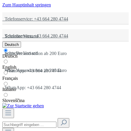
Zum Hauptinhalt springen
Telefonservice: +43 664 280 4744
Telefonservice: +43 664 280 4744
Schneller Versand
Deutsch
Schneller Versand
gratis Versand schon ab 200 Euro
Deutsch
English
gratis Versand schon ab 200 Euro
WhatsApp: +43 664 280 4744
Français
WhatsApp: +43 664 280 4744
Italiano
Slovenščina