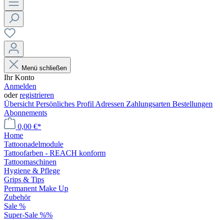
Menü schließen
Ihr Konto
Anmelden
oder
registrieren
Übersicht
Persönliches Profil
Adressen
Zahlungsarten
Bestellungen
Abonnements
0,00 €*
Home
Tattoonadelmodule
Tattoofarben - REACH konform
Tattoomaschinen
Hygiene & Pflege
Grips & Tips
Permanent Make Up
Zubehör
Sale %
Super-Sale %%