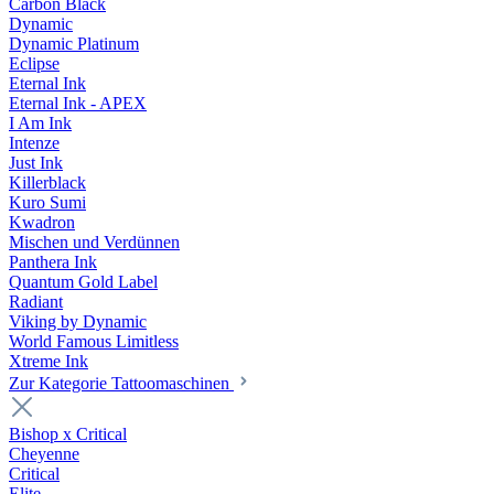
Carbon Black
Dynamic
Dynamic Platinum
Eclipse
Eternal Ink
Eternal Ink - APEX
I Am Ink
Intenze
Just Ink
Killerblack
Kuro Sumi
Kwadron
Mischen und Verdünnen
Panthera Ink
Quantum Gold Label
Radiant
Viking by Dynamic
World Famous Limitless
Xtreme Ink
Zur Kategorie Tattoomaschinen
Bishop x Critical
Cheyenne
Critical
Elite