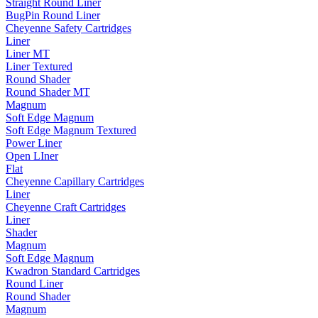
Straight Round Liner
BugPin Round Liner
Cheyenne Safety Cartridges
Liner
Liner MT
Liner Textured
Round Shader
Round Shader MT
Magnum
Soft Edge Magnum
Soft Edge Magnum Textured
Power Liner
Open LIner
Flat
Cheyenne Capillary Cartridges
Liner
Cheyenne Craft Cartridges
Liner
Shader
Magnum
Soft Edge Magnum
Kwadron Standard Cartridges
Round Liner
Round Shader
Magnum