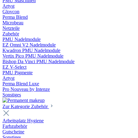
PMU Maschinen
Artyst
Glovcon
Perma Blend
Microbeau
Netzteile
Zubehör
PMU Nadelmodule
EZ Omni V2 Nadelmodule
Kwadron PMU Nadelmodule
Vertix Pico PMU Nadelmodule
Bishop Da Vinci PMU Nadelmodule
EZ V-Select
PMU Pigmente
Artyst
Perma Blend Luxe
Pro Nouveau by Intenze
Sonstiges
Zur Kategorie Zubehör
Arbeitsplatz Hygiene
Farbzubehör
Gutscheine
Sonstiges