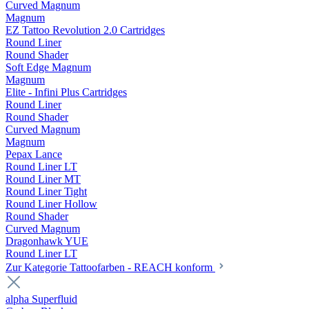
Curved Magnum
Magnum
EZ Tattoo Revolution 2.0 Cartridges
Round Liner
Round Shader
Soft Edge Magnum
Magnum
Elite - Infini Plus Cartridges
Round Liner
Round Shader
Curved Magnum
Magnum
Pepax Lance
Round Liner LT
Round Liner MT
Round Liner Tight
Round Liner Hollow
Round Shader
Curved Magnum
Dragonhawk YUE
Round Liner LT
Zur Kategorie Tattoofarben - REACH konform
alpha Superfluid