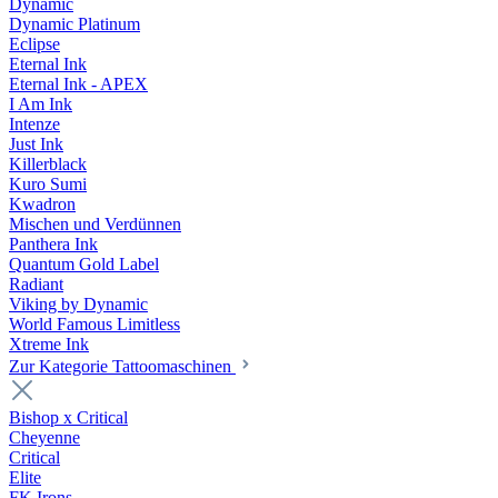
Dynamic
Dynamic Platinum
Eclipse
Eternal Ink
Eternal Ink - APEX
I Am Ink
Intenze
Just Ink
Killerblack
Kuro Sumi
Kwadron
Mischen und Verdünnen
Panthera Ink
Quantum Gold Label
Radiant
Viking by Dynamic
World Famous Limitless
Xtreme Ink
Zur Kategorie Tattoomaschinen
Bishop x Critical
Cheyenne
Critical
Elite
FK Irons