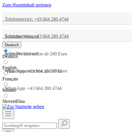
Zum Hauptinhalt springen
Telefonservice: +43 664 280 4744
Telefonservice: +43 664 280 4744
Schneller Versand
Deutsch
Schneller Versand
gratis Versand schon ab 200 Euro
Deutsch
English
gratis Versand schon ab 200 Euro
WhatsApp: +43 664 280 4744
Français
WhatsApp: +43 664 280 4744
Italiano
Slovenščina