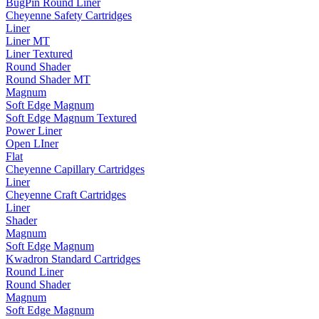
BugPin Round Liner
Cheyenne Safety Cartridges
Liner
Liner MT
Liner Textured
Round Shader
Round Shader MT
Magnum
Soft Edge Magnum
Soft Edge Magnum Textured
Power Liner
Open LIner
Flat
Cheyenne Capillary Cartridges
Liner
Cheyenne Craft Cartridges
Liner
Shader
Magnum
Soft Edge Magnum
Kwadron Standard Cartridges
Round Liner
Round Shader
Magnum
Soft Edge Magnum