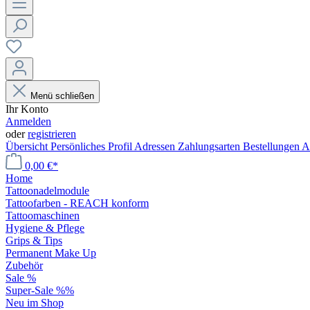
Menü schließen
Ihr Konto
Anmelden
oder
registrieren
Übersicht
Persönliches Profil
Adressen
Zahlungsarten
Bestellungen
A
0,00 €*
Home
Tattoonadelmodule
Tattoofarben - REACH konform
Tattoomaschinen
Hygiene & Pflege
Grips & Tips
Permanent Make Up
Zubehör
Sale %
Super-Sale %%
Neu im Shop