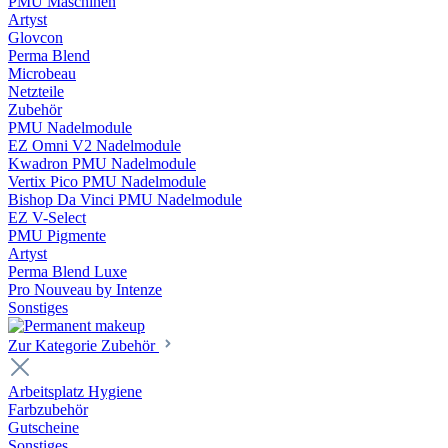
PMU Maschinen
Artyst
Glovcon
Perma Blend
Microbeau
Netzteile
Zubehör
PMU Nadelmodule
EZ Omni V2 Nadelmodule
Kwadron PMU Nadelmodule
Vertix Pico PMU Nadelmodule
Bishop Da Vinci PMU Nadelmodule
EZ V-Select
PMU Pigmente
Artyst
Perma Blend Luxe
Pro Nouveau by Intenze
Sonstiges
Zur Kategorie Zubehör
Arbeitsplatz Hygiene
Farbzubehör
Gutscheine
Sonstiges