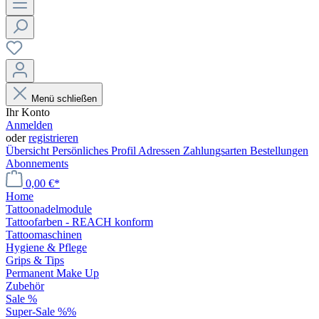
Menü schließen
Ihr Konto
Anmelden
oder
registrieren
Übersicht
Persönliches Profil
Adressen
Zahlungsarten
Bestellungen
Abonnements
0,00 €*
Home
Tattoonadelmodule
Tattoofarben - REACH konform
Tattoomaschinen
Hygiene & Pflege
Grips & Tips
Permanent Make Up
Zubehör
Sale %
Super-Sale %%