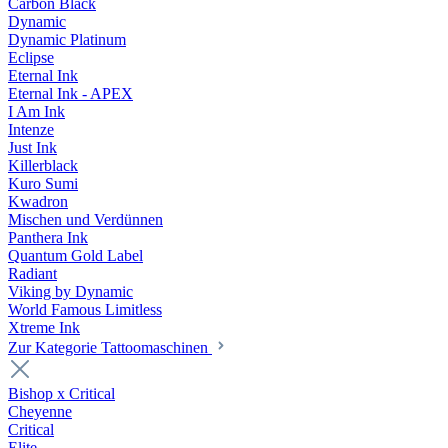
Carbon Black
Dynamic
Dynamic Platinum
Eclipse
Eternal Ink
Eternal Ink - APEX
I Am Ink
Intenze
Just Ink
Killerblack
Kuro Sumi
Kwadron
Mischen und Verdünnen
Panthera Ink
Quantum Gold Label
Radiant
Viking by Dynamic
World Famous Limitless
Xtreme Ink
Zur Kategorie Tattoomaschinen
Bishop x Critical
Cheyenne
Critical
Elite