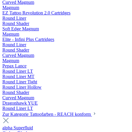
Curved Magnum
Magnum
EZ Tattoo Revolution 2.0 Cartridges
Round Liner
Round Shader
Soft Edge Magnum
Magnum
Elite - Infini Plus Cartridges
Round Liner
Round Shader
Curved Magnum
Magnum
Pepax Lance
Round Liner LT
Round Liner MT
Round Liner Tight
Round Liner Hollow
Round Shader
Curved Magnum
Dragonhawk YUE
Round Liner LT
Zur Kategorie Tattoofarben - REACH konform
alpha Superfluid