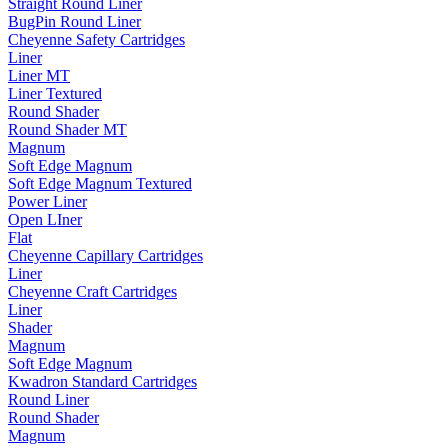
Straight Round Liner
BugPin Round Liner
Cheyenne Safety Cartridges
Liner
Liner MT
Liner Textured
Round Shader
Round Shader MT
Magnum
Soft Edge Magnum
Soft Edge Magnum Textured
Power Liner
Open LIner
Flat
Cheyenne Capillary Cartridges
Liner
Cheyenne Craft Cartridges
Liner
Shader
Magnum
Soft Edge Magnum
Kwadron Standard Cartridges
Round Liner
Round Shader
Magnum