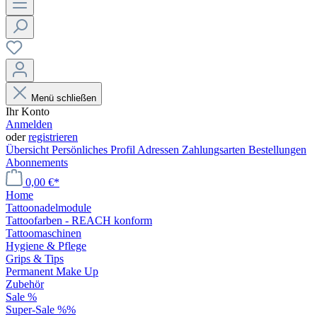
Menü schließen
Ihr Konto
Anmelden
oder
registrieren
Übersicht
Persönliches Profil
Adressen
Zahlungsarten
Bestellungen
Abonnements
0,00 €*
Home
Tattoonadelmodule
Tattoofarben - REACH konform
Tattoomaschinen
Hygiene & Pflege
Grips & Tips
Permanent Make Up
Zubehör
Sale %
Super-Sale %%