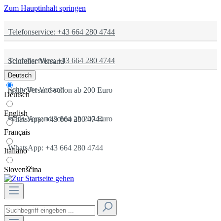
Zum Hauptinhalt springen
Telefonservice: +43 664 280 4744
Telefonservice: +43 664 280 4744
Schneller Versand
Deutsch
Schneller Versand
gratis Versand schon ab 200 Euro
Deutsch
English
gratis Versand schon ab 200 Euro
WhatsApp: +43 664 280 4744
Français
WhatsApp: +43 664 280 4744
Italiano
Slovenščina