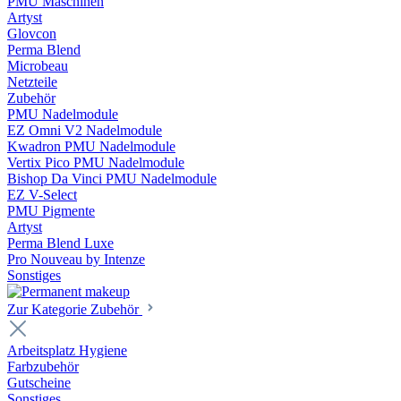
PMU Maschinen
Artyst
Glovcon
Perma Blend
Microbeau
Netzteile
Zubehör
PMU Nadelmodule
EZ Omni V2 Nadelmodule
Kwadron PMU Nadelmodule
Vertix Pico PMU Nadelmodule
Bishop Da Vinci PMU Nadelmodule
EZ V-Select
PMU Pigmente
Artyst
Perma Blend Luxe
Pro Nouveau by Intenze
Sonstiges
Zur Kategorie Zubehör
Arbeitsplatz Hygiene
Farbzubehör
Gutscheine
Sonstiges