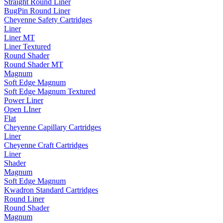
Straight Round Liner
BugPin Round Liner
Cheyenne Safety Cartridges
Liner
Liner MT
Liner Textured
Round Shader
Round Shader MT
Magnum
Soft Edge Magnum
Soft Edge Magnum Textured
Power Liner
Open LIner
Flat
Cheyenne Capillary Cartridges
Liner
Cheyenne Craft Cartridges
Liner
Shader
Magnum
Soft Edge Magnum
Kwadron Standard Cartridges
Round Liner
Round Shader
Magnum