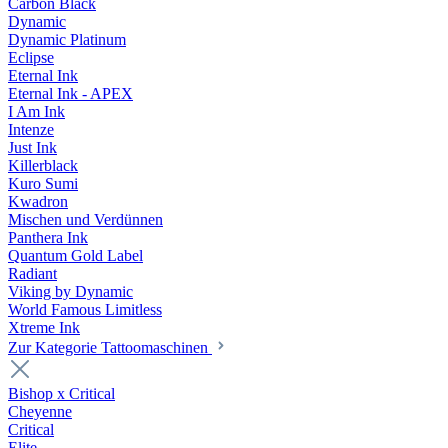
Carbon Black
Dynamic
Dynamic Platinum
Eclipse
Eternal Ink
Eternal Ink - APEX
I Am Ink
Intenze
Just Ink
Killerblack
Kuro Sumi
Kwadron
Mischen und Verdünnen
Panthera Ink
Quantum Gold Label
Radiant
Viking by Dynamic
World Famous Limitless
Xtreme Ink
Zur Kategorie Tattoomaschinen
Bishop x Critical
Cheyenne
Critical
Elite