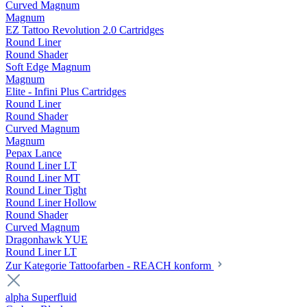
Curved Magnum
Magnum
EZ Tattoo Revolution 2.0 Cartridges
Round Liner
Round Shader
Soft Edge Magnum
Magnum
Elite - Infini Plus Cartridges
Round Liner
Round Shader
Curved Magnum
Magnum
Pepax Lance
Round Liner LT
Round Liner MT
Round Liner Tight
Round Liner Hollow
Round Shader
Curved Magnum
Dragonhawk YUE
Round Liner LT
Zur Kategorie Tattoofarben - REACH konform
alpha Superfluid