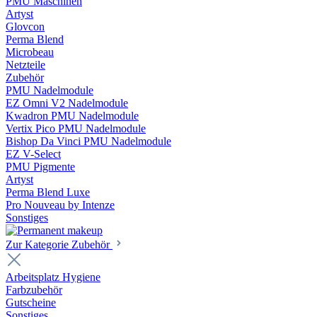
PMU Maschinen
Artyst
Glovcon
Perma Blend
Microbeau
Netzteile
Zubehör
PMU Nadelmodule
EZ Omni V2 Nadelmodule
Kwadron PMU Nadelmodule
Vertix Pico PMU Nadelmodule
Bishop Da Vinci PMU Nadelmodule
EZ V-Select
PMU Pigmente
Artyst
Perma Blend Luxe
Pro Nouveau by Intenze
Sonstiges
Zur Kategorie Zubehör
Arbeitsplatz Hygiene
Farbzubehör
Gutscheine
Sonstiges