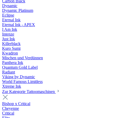
Carbon Black
Dynamic
Dynamic Platinum
Eclipse
Eternal Ink
Eternal Ink - APEX
I Am Ink
Intenze
Just Ink
Killerblack
Kuro Sumi
Kwadron
Mischen und Verdünnen
Panthera Ink
Quantum Gold Label
Radiant
Viking by Dynamic
World Famous Limitless
Xtreme Ink
Zur Kategorie Tattoomaschinen
Bishop x Critical
Cheyenne
Critical
Elite