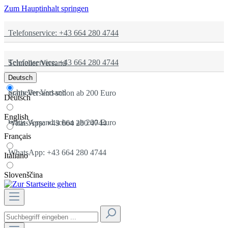
Zum Hauptinhalt springen
Telefonservice: +43 664 280 4744
Telefonservice: +43 664 280 4744
Schneller Versand
Deutsch
Schneller Versand
gratis Versand schon ab 200 Euro
Deutsch
English
gratis Versand schon ab 200 Euro
WhatsApp: +43 664 280 4744
Français
WhatsApp: +43 664 280 4744
Italiano
Slovenščina