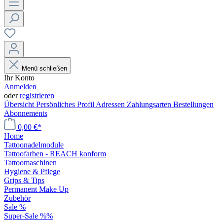
Menü schließen
Ihr Konto
Anmelden
oder
registrieren
Übersicht
Persönliches Profil
Adressen
Zahlungsarten
Bestellungen
Abonnements
0,00 €*
Home
Tattoonadelmodule
Tattoofarben - REACH konform
Tattoomaschinen
Hygiene & Pflege
Grips & Tips
Permanent Make Up
Zubehör
Sale %
Super-Sale %%