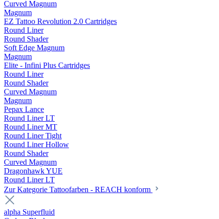
Curved Magnum
Magnum
EZ Tattoo Revolution 2.0 Cartridges
Round Liner
Round Shader
Soft Edge Magnum
Magnum
Elite - Infini Plus Cartridges
Round Liner
Round Shader
Curved Magnum
Magnum
Pepax Lance
Round Liner LT
Round Liner MT
Round Liner Tight
Round Liner Hollow
Round Shader
Curved Magnum
Dragonhawk YUE
Round Liner LT
Zur Kategorie Tattoofarben - REACH konform
alpha Superfluid