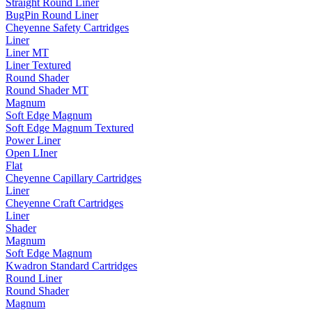
Straight Round Liner
BugPin Round Liner
Cheyenne Safety Cartridges
Liner
Liner MT
Liner Textured
Round Shader
Round Shader MT
Magnum
Soft Edge Magnum
Soft Edge Magnum Textured
Power Liner
Open LIner
Flat
Cheyenne Capillary Cartridges
Liner
Cheyenne Craft Cartridges
Liner
Shader
Magnum
Soft Edge Magnum
Kwadron Standard Cartridges
Round Liner
Round Shader
Magnum