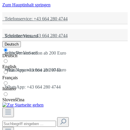
Zum Hauptinhalt springen
Telefonservice: +43 664 280 4744
Telefonservice: +43 664 280 4744
Schneller Versand
Deutsch
Schneller Versand
gratis Versand schon ab 200 Euro
Deutsch
English
gratis Versand schon ab 200 Euro
WhatsApp: +43 664 280 4744
Français
WhatsApp: +43 664 280 4744
Italiano
Slovenščina