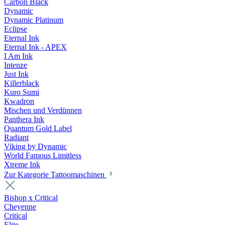
Carbon Black
Dynamic
Dynamic Platinum
Eclipse
Eternal Ink
Eternal Ink - APEX
I Am Ink
Intenze
Just Ink
Killerblack
Kuro Sumi
Kwadron
Mischen und Verdünnen
Panthera Ink
Quantum Gold Label
Radiant
Viking by Dynamic
World Famous Limitless
Xtreme Ink
Zur Kategorie Tattoomaschinen
Bishop x Critical
Cheyenne
Critical
Elite