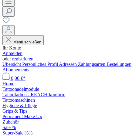
Menü schließen
Ihr Konto
Anmelden
oder
registrieren
Übersicht
Persönliches Profil
Adressen
Zahlungsarten
Bestellungen
Abonnements
0,00 €*
Home
Tattoonadelmodule
Tattoofarben - REACH konform
Tattoomaschinen
Hygiene & Pflege
Grips & Tips
Permanent Make Up
Zubehör
Sale %
Super-Sale %%