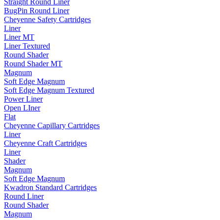
Straight Round Liner
BugPin Round Liner
Cheyenne Safety Cartridges
Liner
Liner MT
Liner Textured
Round Shader
Round Shader MT
Magnum
Soft Edge Magnum
Soft Edge Magnum Textured
Power Liner
Open LIner
Flat
Cheyenne Capillary Cartridges
Liner
Cheyenne Craft Cartridges
Liner
Shader
Magnum
Soft Edge Magnum
Kwadron Standard Cartridges
Round Liner
Round Shader
Magnum