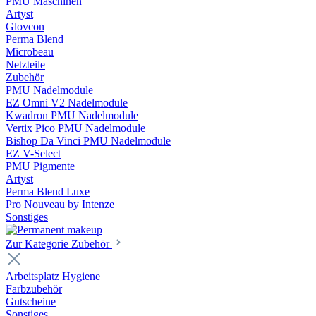
PMU Maschinen
Artyst
Glovcon
Perma Blend
Microbeau
Netzteile
Zubehör
PMU Nadelmodule
EZ Omni V2 Nadelmodule
Kwadron PMU Nadelmodule
Vertix Pico PMU Nadelmodule
Bishop Da Vinci PMU Nadelmodule
EZ V-Select
PMU Pigmente
Artyst
Perma Blend Luxe
Pro Nouveau by Intenze
Sonstiges
Zur Kategorie Zubehör
Arbeitsplatz Hygiene
Farbzubehör
Gutscheine
Sonstiges