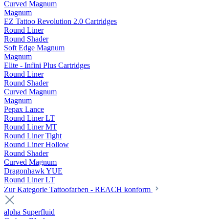
Curved Magnum
Magnum
EZ Tattoo Revolution 2.0 Cartridges
Round Liner
Round Shader
Soft Edge Magnum
Magnum
Elite - Infini Plus Cartridges
Round Liner
Round Shader
Curved Magnum
Magnum
Pepax Lance
Round Liner LT
Round Liner MT
Round Liner Tight
Round Liner Hollow
Round Shader
Curved Magnum
Dragonhawk YUE
Round Liner LT
Zur Kategorie Tattoofarben - REACH konform
alpha Superfluid