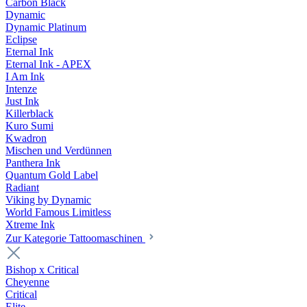
Carbon Black
Dynamic
Dynamic Platinum
Eclipse
Eternal Ink
Eternal Ink - APEX
I Am Ink
Intenze
Just Ink
Killerblack
Kuro Sumi
Kwadron
Mischen und Verdünnen
Panthera Ink
Quantum Gold Label
Radiant
Viking by Dynamic
World Famous Limitless
Xtreme Ink
Zur Kategorie Tattoomaschinen
Bishop x Critical
Cheyenne
Critical
Elite