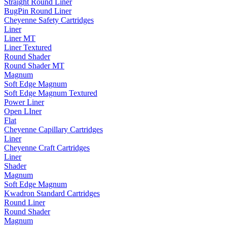
Straight Round Liner
BugPin Round Liner
Cheyenne Safety Cartridges
Liner
Liner MT
Liner Textured
Round Shader
Round Shader MT
Magnum
Soft Edge Magnum
Soft Edge Magnum Textured
Power Liner
Open LIner
Flat
Cheyenne Capillary Cartridges
Liner
Cheyenne Craft Cartridges
Liner
Shader
Magnum
Soft Edge Magnum
Kwadron Standard Cartridges
Round Liner
Round Shader
Magnum