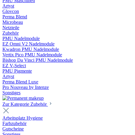
PMU Maschinen
Artyst
Glovcon
Perma Blend
Microbeau
Netzteile
Zubehör
PMU Nadelmodule
EZ Omni V2 Nadelmodule
Kwadron PMU Nadelmodule
Vertix Pico PMU Nadelmodule
Bishop Da Vinci PMU Nadelmodule
EZ V-Select
PMU Pigmente
Artyst
Perma Blend Luxe
Pro Nouveau by Intenze
Sonstiges
Zur Kategorie Zubehör
Arbeitsplatz Hygiene
Farbzubehör
Gutscheine
Sonstiges