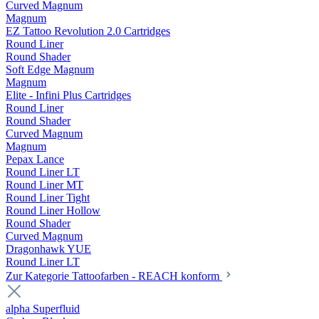
Curved Magnum
Magnum
EZ Tattoo Revolution 2.0 Cartridges
Round Liner
Round Shader
Soft Edge Magnum
Magnum
Elite - Infini Plus Cartridges
Round Liner
Round Shader
Curved Magnum
Magnum
Pepax Lance
Round Liner LT
Round Liner MT
Round Liner Tight
Round Liner Hollow
Round Shader
Curved Magnum
Dragonhawk YUE
Round Liner LT
Zur Kategorie Tattoofarben - REACH konform
alpha Superfluid