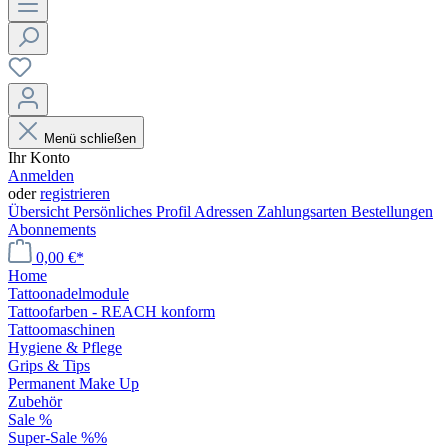
Menü schließen
Ihr Konto
Anmelden
oder
registrieren
Übersicht
Persönliches Profil
Adressen
Zahlungsarten
Bestellungen
Abonnements
0,00 €*
Home
Tattoonadelmodule
Tattoofarben - REACH konform
Tattoomaschinen
Hygiene & Pflege
Grips & Tips
Permanent Make Up
Zubehör
Sale %
Super-Sale %%