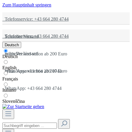
Zum Hauptinhalt springen
Telefonservice: +43 664 280 4744
Telefonservice: +43 664 280 4744
Schneller Versand
Deutsch
Schneller Versand
gratis Versand schon ab 200 Euro
Deutsch
English
gratis Versand schon ab 200 Euro
WhatsApp: +43 664 280 4744
Français
WhatsApp: +43 664 280 4744
Italiano
Slovenščina