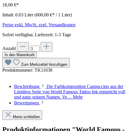
18,00 €*
Inhalt:
0.03 Liter
(600,00 €* / 1 Liter)
Preise exkl. MwSt. zzgl. Versandkosten
Sofort verfügbar, Lieferzeit: 1-3 Tage
Anzahl
In den Warenkorb
Zum Merkzettel hinzufügen
Produktnummer:
TK11038
Beschreibung
Die Farbkomposition Cappuccino aus der
Limitless Serie von World Famous Tattoo Ink entspricht voll
und ganz seinem Namen. Ve…
Mehr
Bewertungen
Menü schließen
Produktinformationen "World Famous -