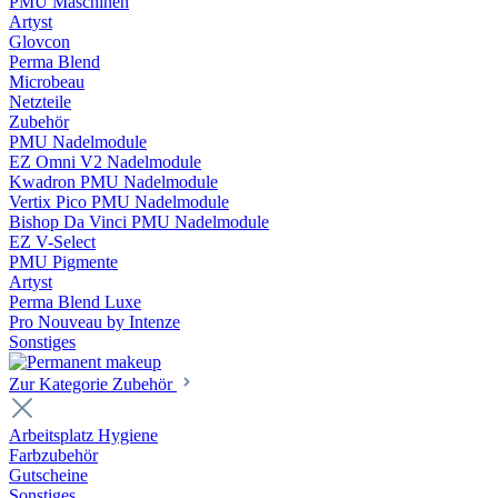
PMU Maschinen
Artyst
Glovcon
Perma Blend
Microbeau
Netzteile
Zubehör
PMU Nadelmodule
EZ Omni V2 Nadelmodule
Kwadron PMU Nadelmodule
Vertix Pico PMU Nadelmodule
Bishop Da Vinci PMU Nadelmodule
EZ V-Select
PMU Pigmente
Artyst
Perma Blend Luxe
Pro Nouveau by Intenze
Sonstiges
Zur Kategorie Zubehör
Arbeitsplatz Hygiene
Farbzubehör
Gutscheine
Sonstiges