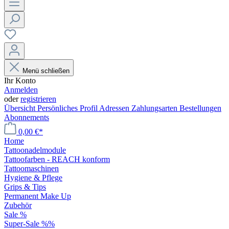
Menü schließen
Ihr Konto
Anmelden
oder
registrieren
Übersicht
Persönliches Profil
Adressen
Zahlungsarten
Bestellungen
Abonnements
0,00 €*
Home
Tattoonadelmodule
Tattoofarben - REACH konform
Tattoomaschinen
Hygiene & Pflege
Grips & Tips
Permanent Make Up
Zubehör
Sale %
Super-Sale %%