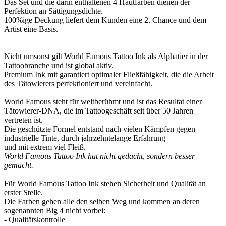
Das Set und die darin enthaltenen 4 Hautfarben dienen der
Perfektion an Sättigungsdichte.
100%ige Deckung liefert dem Kunden eine 2. Chance und dem
Artist eine Basis.
Nicht umsonst gilt World Famous Tattoo Ink als Alphatier in der
Tattoobranche und ist global aktiv.
Premium Ink mit garantiert optimaler Fließfähigkeit, die die Arbeit
des Tätowierers perfektioniert und vereinfacht.
World Famous steht für weltberühmt und ist das Resultat einer
Tätowierer-DNA, die im Tattoogeschäft seit über 50 Jahren
vertreten ist.
Die geschützte Formel entstand nach vielen Kämpfen gegen
industrielle Tinte, durch jahrzehntelange Erfahrung
und mit extrem viel Fleiß.
World Famous Tattoo Ink hat nicht gedacht, sondern besser
gemacht.
Für World Famous Tattoo Ink stehen Sicherheit und Qualität an
erster Stelle.
Die Farben gehen alle den selben Weg und kommen an deren
sogenannten Big 4 nicht vorbei:
- Qualitätskontrolle