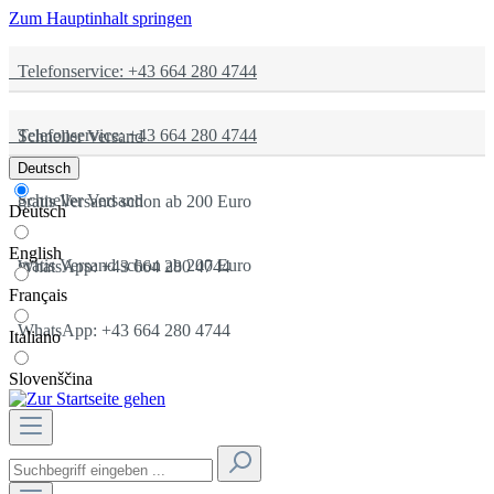
Zum Hauptinhalt springen
Telefonservice: +43 664 280 4744
Telefonservice: +43 664 280 4744
Schneller Versand
Deutsch
Schneller Versand
gratis Versand schon ab 200 Euro
Deutsch
English
gratis Versand schon ab 200 Euro
WhatsApp: +43 664 280 4744
Français
WhatsApp: +43 664 280 4744
Italiano
Slovenščina