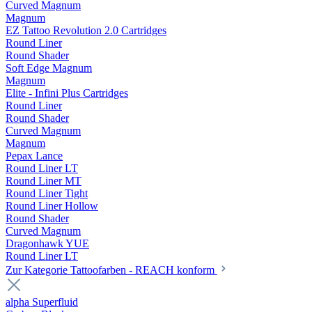
Curved Magnum
Magnum
EZ Tattoo Revolution 2.0 Cartridges
Round Liner
Round Shader
Soft Edge Magnum
Magnum
Elite - Infini Plus Cartridges
Round Liner
Round Shader
Curved Magnum
Magnum
Pepax Lance
Round Liner LT
Round Liner MT
Round Liner Tight
Round Liner Hollow
Round Shader
Curved Magnum
Dragonhawk YUE
Round Liner LT
Zur Kategorie Tattoofarben - REACH konform
alpha Superfluid