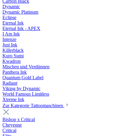
Carbon Black
Dynamic
Dynamic Platinum
Eclipse
Eternal Ink
Eternal Ink - APEX
I Am Ink
Intenze
Just Ink
Killerblack
Kuro Sumi
Kwadron
Mischen und Verdünnen
Panthera Ink
Quantum Gold Label
Radiant
Viking by Dynamic
World Famous Limitless
Xtreme Ink
Zur Kategorie Tattoomaschinen
Bishop x Critical
Cheyenne
Critical
Elite