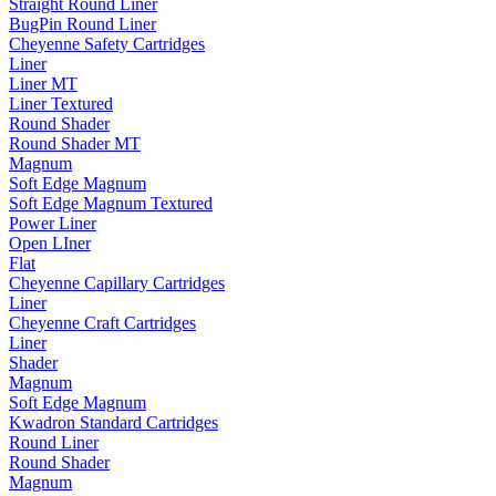
Straight Round Liner
BugPin Round Liner
Cheyenne Safety Cartridges
Liner
Liner MT
Liner Textured
Round Shader
Round Shader MT
Magnum
Soft Edge Magnum
Soft Edge Magnum Textured
Power Liner
Open LIner
Flat
Cheyenne Capillary Cartridges
Liner
Cheyenne Craft Cartridges
Liner
Shader
Magnum
Soft Edge Magnum
Kwadron Standard Cartridges
Round Liner
Round Shader
Magnum