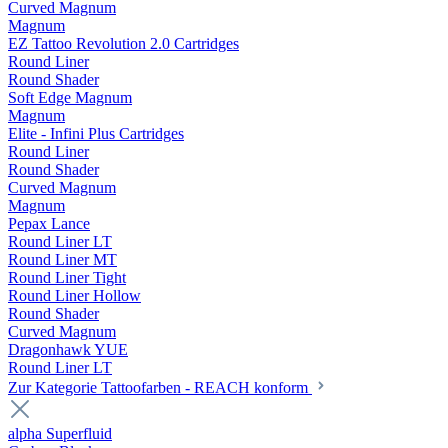
Curved Magnum
Magnum
EZ Tattoo Revolution 2.0 Cartridges
Round Liner
Round Shader
Soft Edge Magnum
Magnum
Elite - Infini Plus Cartridges
Round Liner
Round Shader
Curved Magnum
Magnum
Pepax Lance
Round Liner LT
Round Liner MT
Round Liner Tight
Round Liner Hollow
Round Shader
Curved Magnum
Dragonhawk YUE
Round Liner LT
Zur Kategorie Tattoofarben - REACH konform
alpha Superfluid