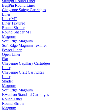
Straight Round Liner
BugPin Round Liner
Cheyenne Safety Cartridges
Liner
Liner MT
Liner Textured
Round Shader
Round Shader MT
Magnum
Soft Edge Magnum
Soft Edge Magnum Textured
Power Liner
Open LIner
Flat
Cheyenne Capillary Cartridges
Liner
Cheyenne Craft Cartridges
Liner
Shader
Magnum
Soft Edge Magnum
Kwadron Standard Cartridges
Round Liner
Round Shader
Magnum