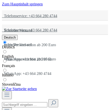
Zum Hauptinhalt springen
Telefonservice: +43 664 280 4744
Telefonservice: +43 664 280 4744
Schneller Versand
Deutsch
Schneller Versand
gratis Versand schon ab 200 Euro
Deutsch
English
gratis Versand schon ab 200 Euro
WhatsApp: +43 664 280 4744
Français
WhatsApp: +43 664 280 4744
Italiano
Slovenščina