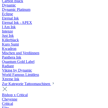
Carbon Black
Dynamic
Dynamic Platinum
Eclipse
Eternal Ink
Eternal Ink - APEX
I Am Ink
Intenze
Just Ink
Killerblack
Kuro Sumi
Kwadron
Mischen und Verdünnen
Panthera Ink
Quantum Gold Label
Radiant
Viking by Dynamic
World Famous Limitless
Xtreme Ink
Zur Kategorie Tattoomaschinen
Bishop x Critical
Cheyenne
Critical
Elite