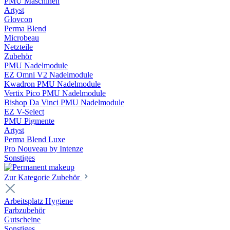
PMU Maschinen
Artyst
Glovcon
Perma Blend
Microbeau
Netzteile
Zubehör
PMU Nadelmodule
EZ Omni V2 Nadelmodule
Kwadron PMU Nadelmodule
Vertix Pico PMU Nadelmodule
Bishop Da Vinci PMU Nadelmodule
EZ V-Select
PMU Pigmente
Artyst
Perma Blend Luxe
Pro Nouveau by Intenze
Sonstiges
Zur Kategorie Zubehör
Arbeitsplatz Hygiene
Farbzubehör
Gutscheine
Sonstiges