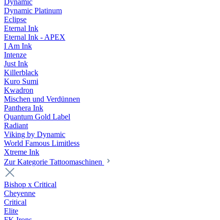
Dynamic
Dynamic Platinum
Eclipse
Eternal Ink
Eternal Ink - APEX
I Am Ink
Intenze
Just Ink
Killerblack
Kuro Sumi
Kwadron
Mischen und Verdünnen
Panthera Ink
Quantum Gold Label
Radiant
Viking by Dynamic
World Famous Limitless
Xtreme Ink
Zur Kategorie Tattoomaschinen
Bishop x Critical
Cheyenne
Critical
Elite
FK Irons