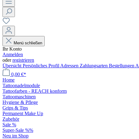
Menü schließen
Ihr Konto
Anmelden
oder
registrieren
Übersicht
Persönliches Profil
Adressen
Zahlungsarten
Bestellungen
A
0,00 €*
Home
Tattoonadelmodule
Tattoofarben - REACH konform
Tattoomaschinen
Hygiene & Pflege
Grips & Tips
Permanent Make Up
Zubehör
Sale %
Super-Sale %%
Neu im Shop