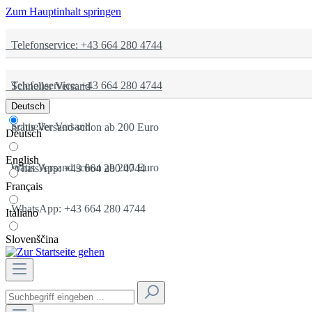
Zum Hauptinhalt springen
Telefonservice: +43 664 280 4744
Telefonservice: +43 664 280 4744
Schneller Versand
Deutsch
Schneller Versand
gratis Versand schon ab 200 Euro
Deutsch
English
gratis Versand schon ab 200 Euro
WhatsApp: +43 664 280 4744
Français
WhatsApp: +43 664 280 4744
Italiano
Slovenščina