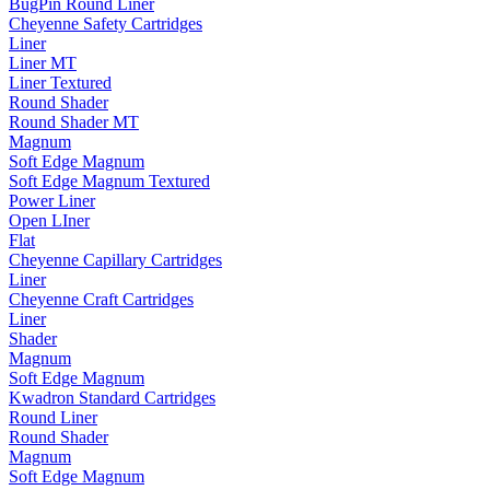
BugPin Round Liner
Cheyenne Safety Cartridges
Liner
Liner MT
Liner Textured
Round Shader
Round Shader MT
Magnum
Soft Edge Magnum
Soft Edge Magnum Textured
Power Liner
Open LIner
Flat
Cheyenne Capillary Cartridges
Liner
Cheyenne Craft Cartridges
Liner
Shader
Magnum
Soft Edge Magnum
Kwadron Standard Cartridges
Round Liner
Round Shader
Magnum
Soft Edge Magnum